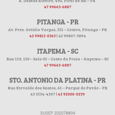
R. Dantas Ribeiro, 490, Piraí do Sul – PR
47 99663-6887
PITANGA - PR
Av. Pres. Getúlio Vargas, 551 – Centro, Pitanga – PR
42 99815-0363
| 42 99807-5894
ITAPEMA - SC
Rua 119, 150 – Sala 02 – Canto da Praia – Itapema – SC
47 99663-6887
STO. ANTONIO DA PLATINA - PR
Rua Etevaldo dos Santos, 61 – Parque do Pavão – PR
43 3534-4307 |
43 92000-0239
SUSEP 202078894